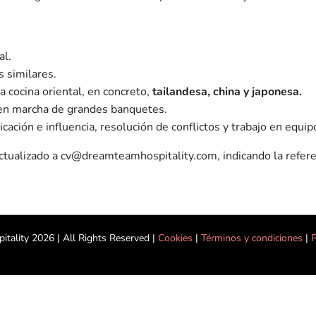
al.
s similares.
a cocina oriental, en concreto,
tailandesa, china y japonesa.
a en marcha de grandes banquetes.
icación e influencia, resolución de conflictos y trabajo en equip
 actualizado a cv@dreamteamhospitality.com, indicando la refe
itality
2026 | All Rights Reserved |
Cookies
|
Términos y condiciones
|
P